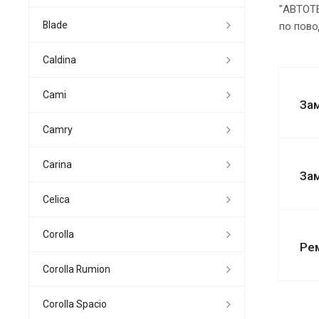
"АВТОТЕ
Blade
по пово
Caldina
Cami
За
Camry
Carina
За
Celica
Corolla
Ре
Corolla Rumion
Corolla Spacio