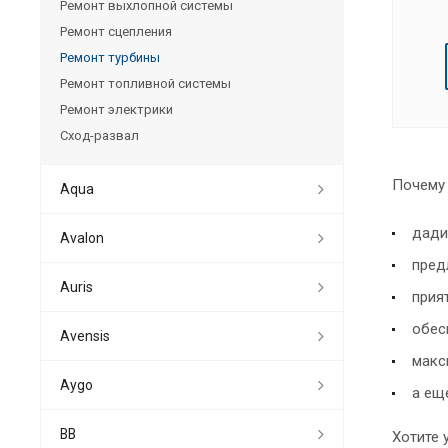
Ремонт выхлопной системы
Ремонт сцепления
Ремонт турбины
Ремонт топливной системы
Ремонт электрики
Сход-развал
Почему 
Aqua
дади
Avalon
пред
Auris
прия
обес
Avensis
макс
Aygo
а ещ
BB
Хотите 